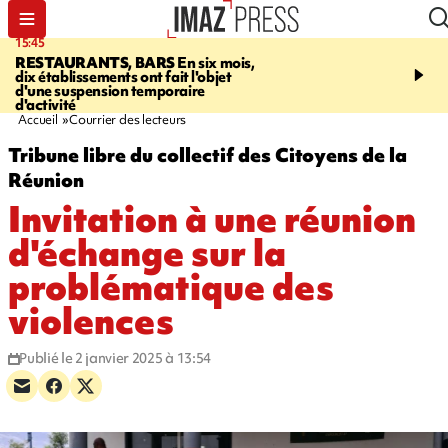
15:45
17:17
RESTAURANTS, BARS
En six mois,
"LE DERNIER REFUG
dix établissements ont fait l'objet
Angeles, un homme vit 
d'une suspension temporaire
panneau publicitaire po
d'activité
promouvoir un film Netf
Accueil
Courrier des lecteurs
Tribune libre du collectif des Citoyens de la
Réunion
Invitation à une réunion
d'échange sur la
problématique des
violences
Publié le 2 janvier 2025 à 13:54