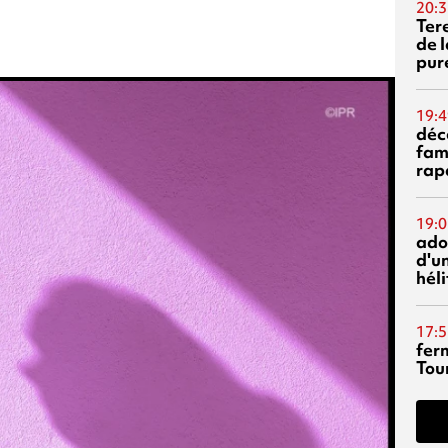
20:3
Ter
de l
pur
19:4
déc
fam
rap
19:0
ado
d'un
hél
17:5
fer
Tour