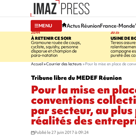
Actus Réunion
France-Monde
MENU
20:44
20:35
À RETENIR CE SOIR
USINE DE B
Gramoune rouée de coups,
Tereos assure
cycliste, squishy, personne
ralentissemen
disparue et champion de
campagne est l
para-natation
pureté des c
Accueil
Courrier des lecteurs
Pour la mise en place de conve
Tribune libre du MEDEF Réunion
Pour la mise en plac
conventions collect
par secteur, au plus
réalités des entrepr
Publié le 27 juin 2017 à 09:24