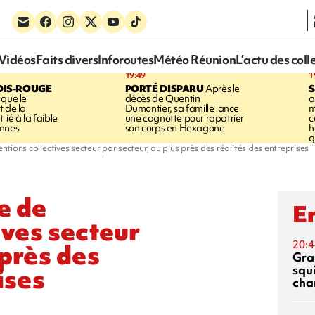
Vidéos
Faits divers
Inforoutes
Météo Réunion
L’actu des coll
19:49
1
OIS-ROUGE
PORTÉ DISPARU
Après le
S
 que le
décès de Quentin
a
t de la
Dumontier, sa famille lance
m
ié à la faible
une cagnotte pour rapatrier
c
annes
son corps en Hexagone
h
g
ntions collectives secteur par secteur, au plus près des réalités des entreprises
e de
En
ives secteur
20:4
 près des
Gra
squ
ises
cha