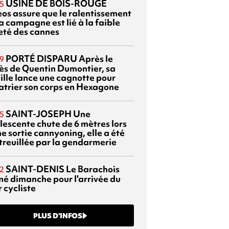
USINE DE BOIS-ROUGE
5
eos assure que le ralentissement
a campagne est lié à la faible
eté des cannes
PORTÉ DISPARU
Après le
9
ès de Quentin Dumontier, sa
ille lance une cagnotte pour
atrier son corps en Hexagone
SAINT-JOSEPH
Une
5
lescente chute de 6 mètres lors
e sortie cannyoning, elle a été
itreuillée par la gendarmerie
SAINT-DENIS
Le Barachois
2
mé dimanche pour l'arrivée du
 cycliste
PLUS D’INFOS