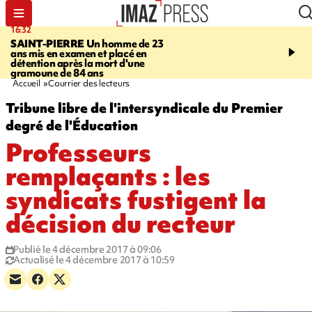
16:32
21:08
SAINT-PIERRE
Un homme de 23
MONDE
Arabie saoudit
ans mis en examen et placé en
et Turquie scellent un p
détention après la mort d'une
défense en pleine guerr
gramoune de 84 ans
Orient
Accueil
Courrier des lecteurs
Tribune libre de l'intersyndicale du Premier
degré de l'Éducation
Professeurs
remplaçants : les
syndicats fustigent la
décision du recteur
Publié le 4 décembre 2017 à 09:06
Actualisé le 4 décembre 2017 à 10:59