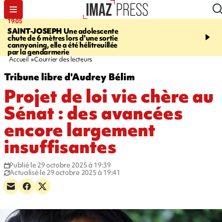
19:05
20:44
SAINT-JOSEPH
Une adolescente
À RETENIR CE SOIR
G
chute de 6 mètres lors d'une sortie
rouée de coups, cycliste,
cannyoning, elle a été hélitreuillée
personne disparue et c
par la gendarmerie
para-natation
Accueil
Courrier des lecteurs
Tribune libre d'Audrey Bélim
Projet de loi vie chère au
Sénat : des avancées
encore largement
insuffisantes
Publié le 29 octobre 2025 à 19:39
Actualisé le 29 octobre 2025 à 19:41