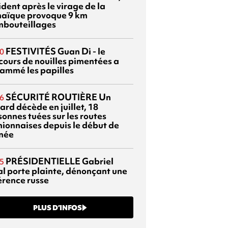
dent après le virage de la
aïque provoque 9 km
mbouteillages
FESTIVITÉS
Guan Di - le
0
cours de nouilles pimentées a
lammé les papilles
SÉCURITÉ ROUTIÈRE
Un
6
ard décède en juillet, 18
sonnes tuées sur les routes
nionnaises depuis le début de
nnée
PRÉSIDENTIELLE
Gabriel
5
al porte plainte, dénonçant une
érence russe
PLUS D’INFOS