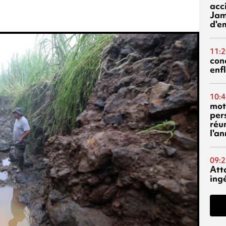
acci
Jam
d'e
11:2
con
enf
10:4
mot
per
réu
l'a
09:2
Att
ing