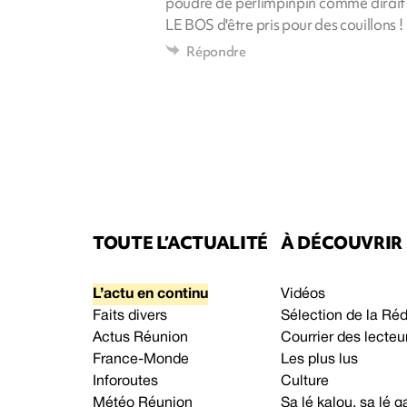
poudre de perlimpinpin comme dirait l
LE BOS d'être pris pour des couillons !
Répondre
TOUTE L’ACTUALITÉ
À DÉCOUVRIR
L’actu en continu
Vidéos
Faits divers
Sélection de la Ré
Actus Réunion
Courrier des lecteu
France-Monde
Les plus lus
Inforoutes
Culture
Météo Réunion
Sa lé kalou, sa lé