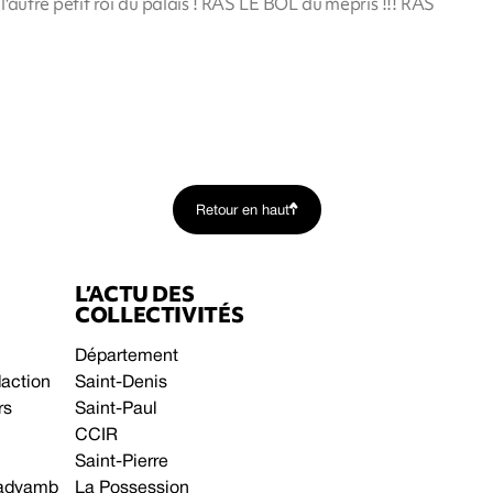
'autre petit roi du palais ! RAS LE BOL du mépris !!! RAS
Retour en haut
L’ACTU DES
COLLECTIVITÉS
Département
daction
Saint-Denis
rs
Saint-Paul
CCIR
Saint-Pierre
 gadyamb
La Possession