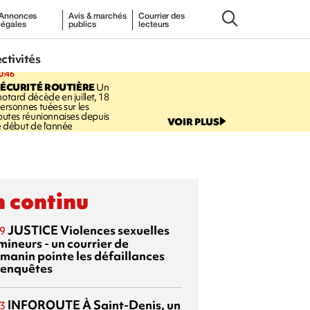
Annonces
Avis & marchés
Courrier des
légales
publics
lecteurs
ectivités
0:46
ÉCURITÉ ROUTIÈRE
Un
otard décède en juillet, 18
ersonnes tuées sur les
outes réunionnaises depuis
VOIR PLUS
e début de l'année
 continu
JUSTICE
Violences sexuelles
9
mineurs - un courrier de
manin pointe les défaillances
 enquêtes
INFOROUTE
À Saint-Denis, un
3