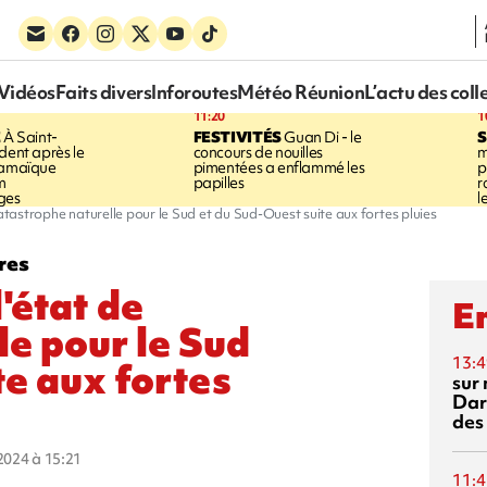
Vidéos
Faits divers
Inforoutes
Météo Réunion
L’actu des coll
11:20
1
E
À Saint-
FESTIVITÉS
Guan Di - le
S
dent après le
concours de nouilles
m
Jamaïque
pimentées a enflammé les
p
m
papilles
r
ges
l
atastrophe naturelle pour le Sud et du Sud-Ouest suite aux fortes pluies
res
'état de
En
le pour le Sud
13:4
te aux fortes
sur 
Dar
des
 2024 à 15:21
11:4