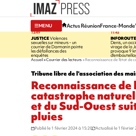
Actus Réunion
France-Monde
MENU
13:49
11:43
JUSTICE
Violences
INFOROUT
sexuelles sur mineurs - un
Denis, un acci
courrier de Darmanin pointe
virage de la 
les défaillances des
provoque 9 k
enquêtes
d'embouteilla
Accueil
Courrier des lecteurs
Reconnaissance de l'état de c
Tribune libre de l'association des mai
Reconnaissance de l
catastrophe naturel
et du Sud-Ouest sui
pluies
Publié le 1 février 2024 à 15:20
Actualisé le 1 février