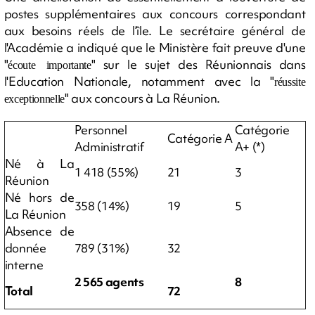
postes supplémentaires aux concours correspondant
aux besoins réels de l’île. Le secrétaire général de
l'Académie a indiqué que le Ministère fait preuve d'une
"
" sur le sujet des Réunionnais dans
écoute importante
l'Education Nationale, notamment avec la "
réussite
" aux concours à La Réunion.
exceptionnelle
Personnel
Catégorie
Catégorie A
Administratif
A+ (*)
Né à La
1 418 (55%)
21
3
Réunion
Né hors de
358 (14%)
19
5
La Réunion
Absence de
donnée
789 (31%)
32
interne
2 565 agents
8
Total
72