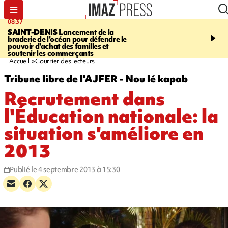
08:37
10:44
SAINT-DENIS
Lancement de la
SAINT-DENIS
Les lions 
braderie de l'océan pour défendre le
dragons paradent dans l
pouvoir d'achat des familles et
ville pour fêter Guan Di.
soutenir les commerçants
photos sur notre site
Accueil
Courrier des lecteurs
Tribune libre de l'AJFER - Nou lé kapab
Recrutement dans
l'Éducation nationale: la
situation s'améliore en
2013
Publié le 4 septembre 2013 à 15:30