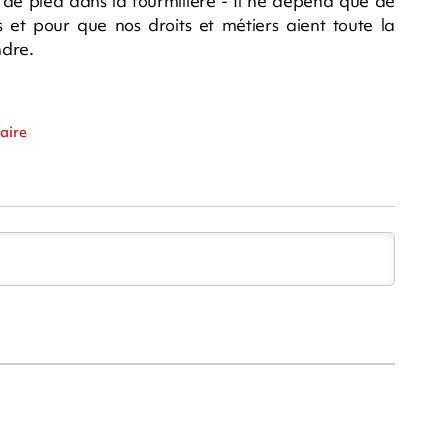
e pied dans la fourmilière - Il ne dépend que de
 et pour que nos droits et métiers aient toute la
ndre.
aire