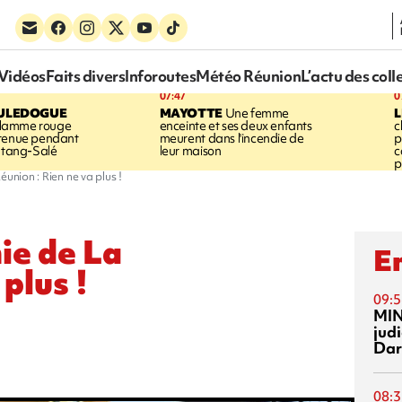
Vidéos
Faits divers
Inforoutes
Météo Réunion
L’actu des coll
07:47
0
ULEDOGUE
MAYOTTE
Une femme
L
flamme rouge
enceinte et ses deux enfants
c
ntenue pendant
meurent dans l'incendie de
p
'Étang-Salé
leur maison
c
p
union : Rien ne va plus !
ie de La
En
plus !
09:5
MI
jud
Dar
08:3