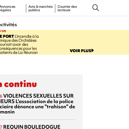
Annonces
Avis & marchés
Courrier des
légales
publics
lecteurs
ectivités
7:08
E PORT
L'incendie à la
linique des Orchidées
ourrait avoir des
onséquences pour les
VOIR PLUS
atients de La Réunion
 continu
VIOLENCES SEXUELLES SUR
6
NEURS
L'association de la police
iciaire dénonce une "trahison" de
manin
REQUIN BOULEDOGUE
7