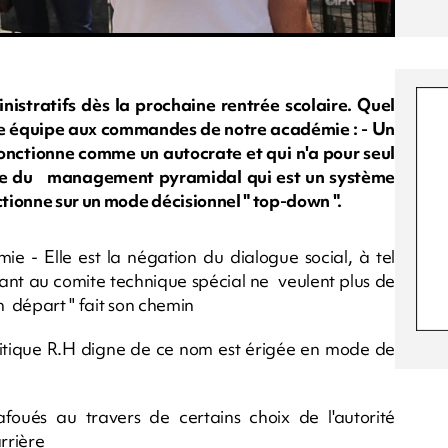
nistratifs dès la prochaine rentrée scolaire. Quel
lle équipe aux commandes de notre académie : - Un
onctionne comme un autocrate et qui n'a pour seul
pte du management pyramidal qui est un système
tionne sur un mode décisionnel " top-down ".
e - Elle est la négation du dialogue social, à tel
eant au comite technique spécial ne veulent plus de
n départ " fait son chemin
politique R.H digne de ce nom est érigée en mode de
foués au travers de certains choix de l'autorité
rrière