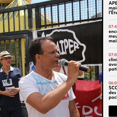
AP
mai
l'É
07:4
enc
meu
mai
07:0
cli
avo
pat
06:0
SC
des
poc