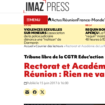
Actus Réunion
France-Monde
MENU
09:56
08:37
VIOLENCES SEXUELLES
REQUIN BO
SUR MINEURS
L'association
APERÇU
La 
de la police judiciaire
"requin" mai
dénonce une "trahison" de
48 heures à l
Darmanin
Accueil
Courrier des lecteurs
Rectorat et Académie de La Ré
Tribune libre de la CGTR Educ'action
Rectorat et Académ
Réunion : Rien ne va 
Publié le 15 juin 2017 à 16:00