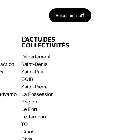
Retour en haut
L’ACTU DES
COLLECTIVITÉS
Département
daction
Saint-Denis
rs
Saint-Paul
CCIR
Saint-Pierre
 gadyamb
La Possession
Région
Le Port
Le Tampon
TO
Cinor
Civis