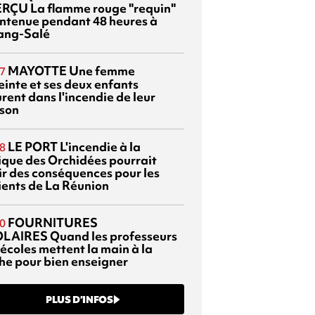
ERÇU
La flamme rouge "requin"
ntenue pendant 48 heures à
tang-Salé
MAYOTTE
Une femme
7
einte et ses deux enfants
rent dans l'incendie de leur
son
LE PORT
L'incendie à la
8
nique des Orchidées pourrait
ir des conséquences pour les
ients de La Réunion
FOURNITURES
0
OLAIRES
Quand les professeurs
 écoles mettent la main à la
he pour bien enseigner
PLUS D’INFOS