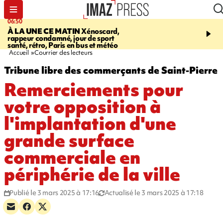
06:50
08:53
À LA UNE CE MATIN
Xénoscard,
SAINT-PAUL
Jour de S
rappeur condamné, jour de sport
2026 - bouger, s’informe
santé, rétro, Paris en bus et météo
soin de sa santé
Accueil
Courrier des lecteurs
Tribune libre des commerçants de Saint-Pierre
Remerciements pour
votre opposition à
l'implantation d'une
grande surface
commerciale en
périphérie de la ville
Publié le 3 mars 2025 à 17:16
Actualisé le 3 mars 2025 à 17:18