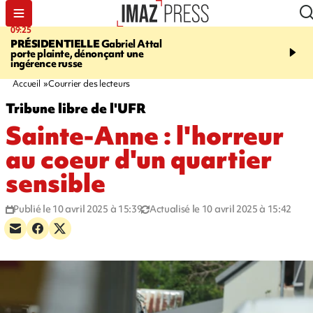
09:25
11:43
PRÉSIDENTIELLE
Gabriel Attal
INFOROUTE
À Saint-D
porte plainte, dénonçant une
accident après le virage 
ingérence russe
Jamaïque provoque 9 
d'embouteillages
Accueil
Courrier des lecteurs
Tribune libre de l'UFR
Sainte-Anne : l'horreur
au coeur d'un quartier
sensible
Publié le 10 avril 2025 à 15:39
Actualisé le 10 avril 2025 à 15:42