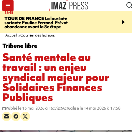
15:45
20:17
TOUR DE FRANCE
La lauréate
À RETENIR CE SOIR
Sé
sortante Pauline Ferrand-Prévot
routière, concours de nou
abandonne avant la 8e étape
du littoral fermée, courr
Darmanin et évacuation
Accueil
Courrier des lecteurs
Tribune libre
Santé mentale au
travail : un enjeu
syndical majeur pour
Solidaires Finances
Publiques
Publié le 13 mai 2026 à 16:59
Actualisé le 14 mai 2026 à 17:58