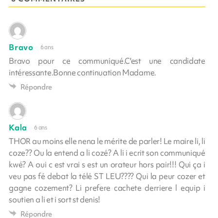
Bravo
6 ans
Bravo pour ce communiqué.C'est une candidate
intéressante.Bonne continuation Madame.
Répondre
Kala
6 ans
THOR au moins elle nena le mérite de parler! Le maire li, li
coze?? Ou la entend a li cozé? A li i ecrit son communiqué
kwé? A oui c est vrai s est un orateur hors pair!!! Qui ça i
veu pas fé debat la télé ST LEU???? Qui la peur cozer et
gagne cozement? Li prefere cachete derriere l equip i
soutien a li et i sort st denis!
Répondre