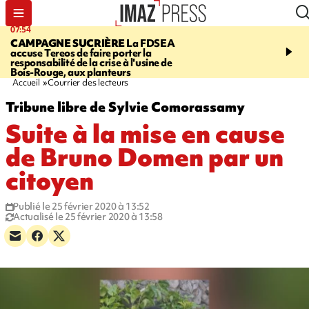
07:54
09:38
CAMPAGNE SUCRIÈRE
La FDSEA
RISQUE DE LISTÉRIO
accuse Tereos de faire porter la
d'un lot de sauté de mine
responsabilité de la crise à l'usine de
vendu chez E.Leclerc de
Bois-Rouge, aux planteurs
Marie
Accueil
Courrier des lecteurs
Tribune libre de Sylvie Comorassamy
Suite à la mise en cause
de Bruno Domen par un
citoyen
Publié le 25 février 2020 à 13:52
Actualisé le 25 février 2020 à 13:58