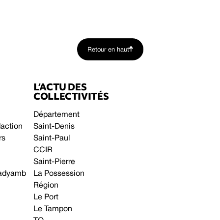
Retour en haut
L’ACTU DES
COLLECTIVITÉS
Département
daction
Saint-Denis
rs
Saint-Paul
CCIR
Saint-Pierre
 gadyamb
La Possession
Région
Le Port
Le Tampon