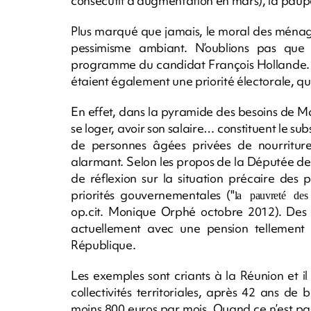
consécutif d’augmentation en mars), la paupé
Plus marqué que jamais, le moral des ménage
pessimisme ambiant. N’oublions pas que d
programme du candidat François Hollande. L’
étaient également une priorité électorale, qu’
En effet, dans la pyramide des besoins de Mas
se loger, avoir son salaire… constituent le s
de personnes âgées privées de nourriture
alarmant. Selon les propos de la Députée de
de réflexion sur la situation précaire des
priorités gouvernementales ("
la pauvreté des
op.cit. Monique Orphé octobre 2012). Des an
actuellement avec une pension tellement d
République.
Les exemples sont criants à la Réunion et i
collectivités territoriales, après 42 ans de
moins 800 euros par mois. Quand ce n’est pa