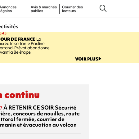
Annonces
Avis & marchés
Courrier des
légales
publics
lecteurs
ectivités
5:45
TOUR DE FRANCE
La
auréate sortante Pauline
errand-Prévot abandonne
vant la 8e étape
VOIR PLUS
 continu
À RETENIR CE SOIR
Sécurité
7
ière, concours de nouilles, route
ittoral fermée, courrier de
manin et évacuation au volcan