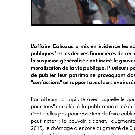
L'affaire Cahuzac a mis en évidence les sc
publiques" et les dérives financières de ce
la suspicion généralisée ont incité le gou
moralisation de la vie publique. Plusieurs p
de publier leur patrimoine provoquant dava
"confessions" en rapport avec leurs avoirs rée
Par ailleurs, la rapidité avec laquelle le g
pour tous" corrélée à la publication accéléré
n’ont-t-elles pas pour vocation de faire oubli
peut noter : le pouvoir d’achat, l’augment
2013, le chômage a encore augmenté de 0,6%