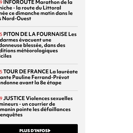
INFOROUTE
Marathon de la
9
iche - la route du Littoral
mée ce dimanche matin dans le
s Nord-Ouest
PITON DE LA FOURNAISE
Les
5
darmes évacuent une
donneuse blessée, dans des
ditions météorologiques
iciles
TOUR DE FRANCE
La lauréate
5
tante Pauline Ferrand-Prévot
ndonne avant la 8e étape
JUSTICE
Violences sexuelles
9
mineurs - un courrier de
manin pointe les défaillances
 enquêtes
PLUS D’INFOS