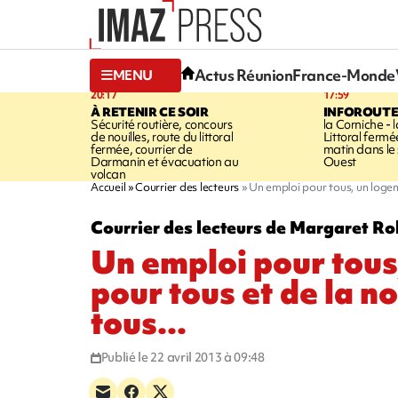
Actus Réunion
France-Monde
MENU
20:17
17:59
À RETENIR CE SOIR
INFOROUT
Sécurité routière, concours
la Corniche - 
de nouilles, route du littoral
Littoral ferm
fermée, courrier de
matin dans le
Darmanin et évacuation au
Ouest
volcan
Accueil
Courrier des lecteurs
Un emploi pour tous, un logeme
Courrier des lecteurs de Margaret R
Un emploi pour tous
pour tous et de la n
tous...
Publié le 22 avril 2013 à 09:48