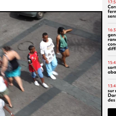
17:5
Corn
fer
sen
16:3
gen
ran
con
diff
15:4
sor
aba
13:4
sur 
Dar
des