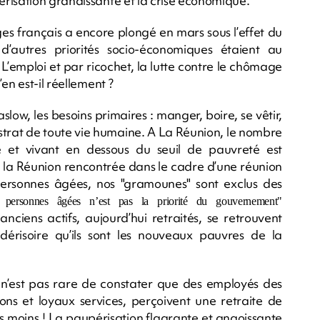
risation grandissante et la crise économique.
s français a encore plongé en mars sous l’effet du
’autres priorités socio-économiques étaient au
emploi et par ricochet, la lutte contre le chômage
en est-il réellement ?
low, les besoins primaires : manger, boire, se vêtir,
ubstrat de toute vie humaine. A La Réunion, le nombre
 et vivant en dessous du seuil de pauvreté est
 la Réunion rencontrée dans le cadre d’une réunion
 personnes âgées, nos "gramounes" sont exclus des
 personnes âgées n’est pas la priorité du gouvernement"
ciens actifs, aujourd’hui retraités, se retrouvent
érisoire qu’ils sont les nouveaux pauvres de la
l n’est pas rare de constater que des employés des
 bons et loyaux services, perçoivent une retraite de
s moins ! La paupérisation flagrante et angoissante