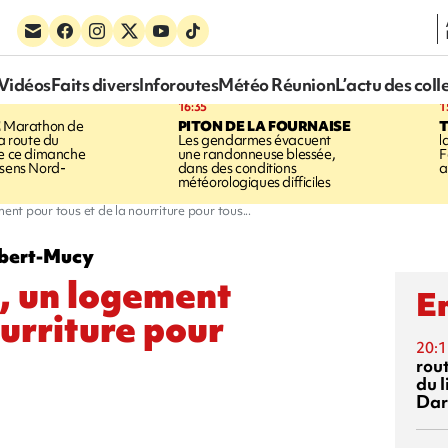
Vidéos
Faits divers
Inforoutes
Météo Réunion
L’actu des coll
16:35
1
E
Marathon de
PITON DE LA FOURNAISE
la route du
Les gendarmes évacuent
l
ée ce dimanche
une randonneuse blessée,
F
 sens Nord-
dans des conditions
a
météorologiques difficiles
nt pour tous et de la nourriture pour tous...
obert-Mucy
, un logement
En
ourriture pour
20:1
rout
du l
Dar