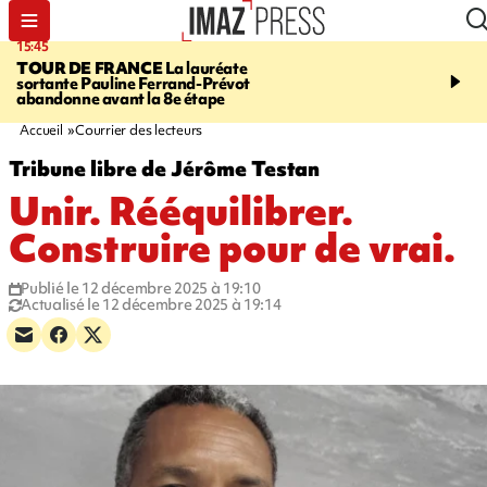
15:45
20:17
TOUR DE FRANCE
La lauréate
À RETENIR CE SOIR
Sé
sortante Pauline Ferrand-Prévot
routière, concours de nou
abandonne avant la 8e étape
du littoral fermée, courr
Darmanin et évacuation
Accueil
Courrier des lecteurs
Tribune libre de Jérôme Testan
Unir. Rééquilibrer.
Construire pour de vrai.
Publié le 12 décembre 2025 à 19:10
Actualisé le 12 décembre 2025 à 19:14