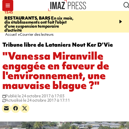
15:45
17:17
RESTAURANTS, BARS
En six mois,
"LE DERNIER REFUG
dix établissements ont fait l'objet
Angeles, un homme vit 
d'une suspension temporaire
panneau publicitaire po
d'activité
promouvoir un film Netf
Accueil
Courrier des lecteurs
Tribune libre de Lataniers Nout Ker D'Vie
"Vanessa Miranville
engagée en faveur de
l'environnement, une
mauvaise blague ?"
Publié le 24 octobre 2017 à 17:03
Actualisé le 24 octobre 2017 à 17:11