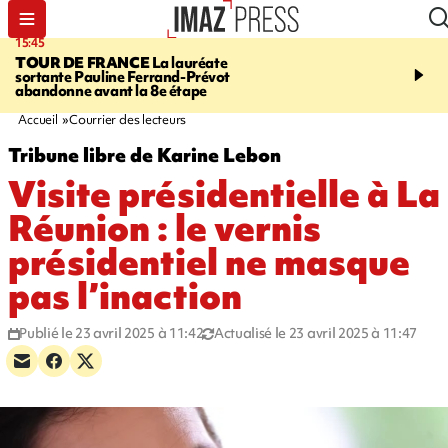
15:45
20:17
TOUR DE FRANCE
La lauréate
À RETENIR CE SOIR
Sé
sortante Pauline Ferrand-Prévot
routière, concours de nou
abandonne avant la 8e étape
du littoral fermée, courr
Darmanin et évacuation
Accueil
Courrier des lecteurs
Tribune libre de Karine Lebon
Visite présidentielle à La
Réunion : le vernis
présidentiel ne masque
pas l’inaction
Publié le 23 avril 2025 à 11:42
Actualisé le 23 avril 2025 à 11:47