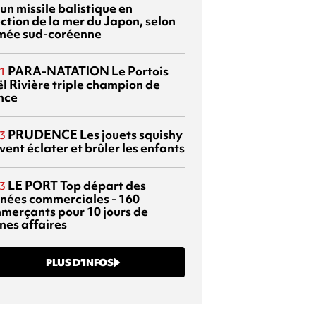
 un missile balistique en
ection de la mer du Japon, selon
rmée sud-coréenne
PARA-NATATION
Le Portois
1
l Rivière triple champion de
nce
PRUDENCE
Les jouets squishy
3
ent éclater et brûler les enfants
LE PORT
Top départ des
3
rnées commerciales - 160
merçants pour 10 jours de
nes affaires
PLUS D’INFOS