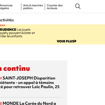
Annonces
Avis & marchés
Courrier des
légales
publics
lecteurs
ectivités
2:23
PRUDENCE
Les jouets
quishy peuvent éclater et
rûler les enfants
VOIR PLUS
 continu
SAINT-JOSEPH
Disparition
4
uiétante - un appel à témoins
é pour retrouver Loïc Paulin, 25
MONDE
La Corée du Nord a
8