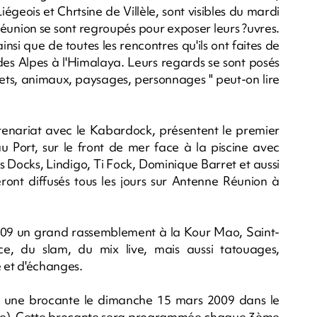
geois et Chrtsine de Villèle, sont visibles du mardi
Réunion se sont regroupés pour exposer leurs ?uvres.
insi que de toutes les rencontres qu'ils ont faites de
des Alpes à l'Himalaya. Leurs regards se sont posés
bjets, animaux, paysages, personnages " peut-on lire
rtenariat avec le Kabardock, présentent le premier
Port, sur le front de mer face à la piscine avec
 Docks, Lindigo, Ti Fock, Dominique Barret et aussi
eront diffusés tous les jours sur Antenne Réunion à
009 un grand rassemblement à la Kour Mao, Saint-
e, du slam, du mix live, mais aussi tatouages,
e et d'échanges.
ise une brocante le dimanche 15 mars 2009 dans le
ère). Cette brocante sera programmée chaque 3ème