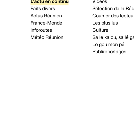
L’actu en continu
Vidéos
Faits divers
Sélection de la Ré
Actus Réunion
Courrier des lecteu
France-Monde
Les plus lus
Inforoutes
Culture
Météo Réunion
Sa lé kalou, sa lé
Lo gou mon péi
Publireportages
A propos d’Imaz Press
Nou