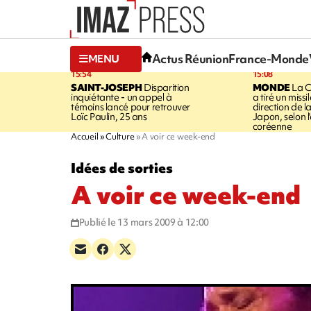
Actus Réunion
France-Monde
MENU
15:54
15:08
SAINT-JOSEPH
Disparition
MONDE
La C
inquiétante - un appel à
a tiré un missi
témoins lancé pour retrouver
direction de l
Loïc Paulin, 25 ans
Japon, selon 
coréenne
Accueil
Culture
A voir ce week-end
Idées de sorties
A voir ce week-end
Publié le 13 mars 2009 à 12:00