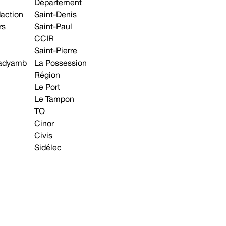
Département
daction
Saint-Denis
rs
Saint-Paul
CCIR
Saint-Pierre
 gadyamb
La Possession
Région
Le Port
Le Tampon
TO
Cinor
Civis
Sidélec
Annonces légales
Avis & Marchés publics
s contacter
Plan du site
Mentions légales
Préférences cookie