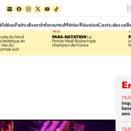
Vidéos
Faits divers
Inforoutes
Météo Réunion
L’actu des coll
14:51
1
orée du Nord
PARA-NATATION
Le
le balistique en
Portois Maël Rivière triple
s
a mer du
champion de France
b
l'armée sud-
En
15:5
inq
lanc
ans
15:0