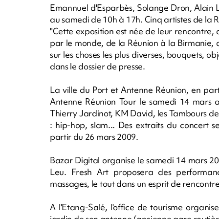
Emannuel d'Esparbès, Solange Dron, Alain Lié
au samedi de 10h à 17h. Cinq artistes de la 
"Cette exposition est née de leur rencontre, a
par le monde, de la Réunion à la Birmanie, 
sur les choses les plus diverses, bouquets, o
dans le dossier de presse.
La ville du Port et Antenne Réunion, en pa
Antenne Réunion Tour le samedi 14 mars au 
Thierry Jardinot, KM David, les Tambours des
: hip-hop, slam... Des extraits du concert s
partir du 26 mars 2009.
Bazar Digital organise le samedi 14 mars 2
Leu. Fresh Art proposera des performanc
massages, le tout dans un esprit de rencontr
A l'Etang-Salé, l'office de tourisme organ
jardin de son antenne (ancienne gare routi