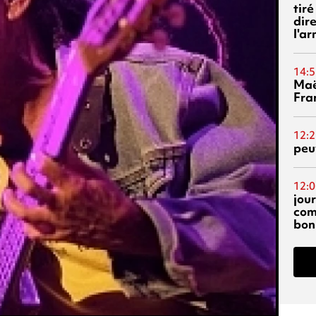
tiré
dir
l'a
14:5
Maë
Fra
12:2
peuv
12:0
jou
com
bon