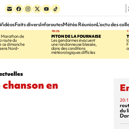
Vidéos
Faits divers
Inforoutes
Météo Réunion
L’actu des coll
16:35
1
E
Marathon de
PITON DE LA FOURNAISE
la route du
Les gendarmes évacuent
l
ée ce dimanche
une randonneuse blessée,
F
 sens Nord-
dans des conditions
a
météorologiques difficiles
actuelles
e chanson en
En
20:1
rout
du l
Dar