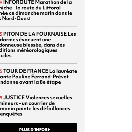
INFOROUTE
Marathon de la
9
iche - la route du Littoral
mée ce dimanche matin dans le
s Nord-Ouest
PITON DE LA FOURNAISE
Les
5
darmes évacuent une
donneuse blessée, dans des
ditions météorologiques
iciles
TOUR DE FRANCE
La lauréate
5
tante Pauline Ferrand-Prévot
ndonne avant la 8e étape
JUSTICE
Violences sexuelles
9
mineurs - un courrier de
manin pointe les défaillances
 enquêtes
PLUS D’INFOS