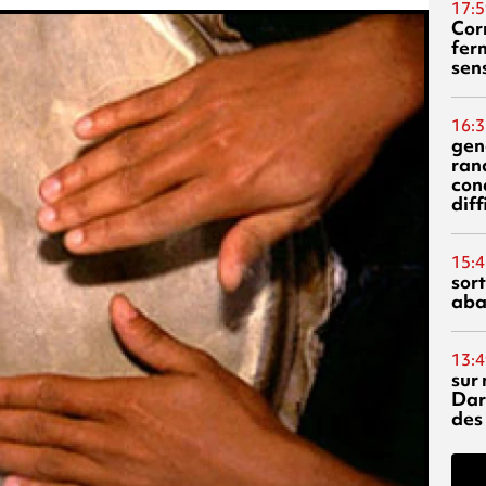
17:5
Corn
fer
sen
16:3
gen
ran
con
diff
15:4
sor
aba
13:4
sur 
Dar
des