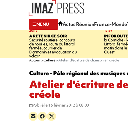
Actus Réunion
France-Monde
MENU
20:17
17:59
À RETENIR CE SOIR
INFOROUT
Sécurité routière, concours
la Corniche - 
de nouilles, route du littoral
Littoral ferm
fermée, courrier de
matin dans le
Darmanin et évacuation au
Ouest
volcan
Accueil
Culture
Atelier d'écriture de chanson en créole
Culture - Pôle régional des musiques 
Atelier d'écriture d
créole
Publié le 16 février 2012 à 08:00