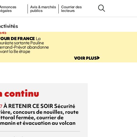
Annonces
Avis & marchés
Courrier des
légales
publics
lecteurs
ectivités
5:45
TOUR DE FRANCE
La
auréate sortante Pauline
errand-Prévot abandonne
vant la 8e étape
VOIR PLUS
 continu
À RETENIR CE SOIR
Sécurité
7
ière, concours de nouilles, route
ittoral fermée, courrier de
manin et évacuation au volcan