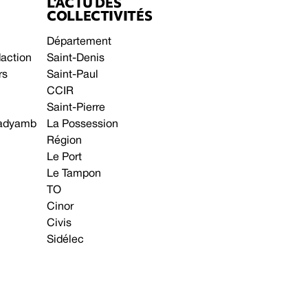
L’ACTU DES
COLLECTIVITÉS
Département
daction
Saint-Denis
rs
Saint-Paul
CCIR
Saint-Pierre
 gadyamb
La Possession
Région
Le Port
Le Tampon
TO
Cinor
Civis
Sidélec