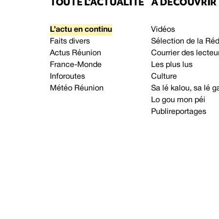
TOUTE L’ACTUALITÉ
À DÉCOUVRIR
L’actu en continu
Vidéos
Faits divers
Sélection de la Ré
Actus Réunion
Courrier des lecteu
France-Monde
Les plus lus
Inforoutes
Culture
Météo Réunion
Sa lé kalou, sa lé
Lo gou mon péi
Publireportages