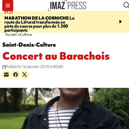
07:23
08:37
MARATHON DE LA CORNICHE
La
SAINT-DENIS
Lancemen
route du Littoral transformée en
braderie de l'océan pour
piste de course pour plus de 1.300
pouvoir d'achat des fami
participants
soutenir les commerçan
Accueil
Culture
Saint-Denis-Culture
Concert au Barachois
Publié le 16 janvier 2010 à 00:00