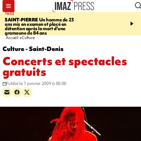
16:32
21:08
SAINT-PIERRE
Un homme de 23
MONDE
Arabie saoudit
ans mis en examen et placé en
et Turquie scellent un p
détention après la mort d'une
défense en pleine guerr
gramoune de 84 ans
Orient
Accueil
Culture
Culture - Saint-Denis
Concerts et spectacles
gratuits
Publié le 7 janvier 2009 à 00:00