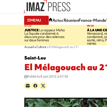
Actus Réunion
France-Monde
MENU
07:22
06:50
JUSTICE
Le rappeur Moha
À LA UNE C
La Squale condamné à
Xénoscard, r
deux ans pour des violences
condamné, jou
sur deux femmes
santé, rétro, P
météo
Accueil
Culture
El Mélagouach au 211
Saint-Leu
El Mélagouach au 2
Publié le 8 juin 2012 à 07:30