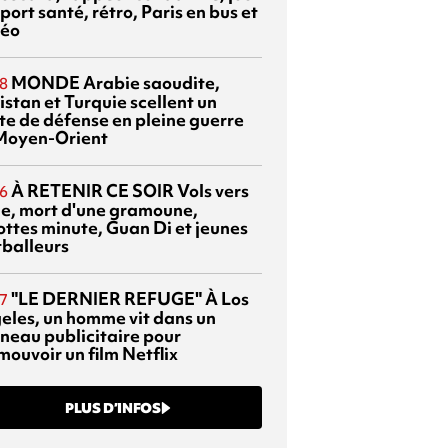
port santé, rétro, Paris en bus et
éo
MONDE
Arabie saoudite,
8
istan et Turquie scellent un
te de défense en pleine guerre
Moyen-Orient
À RETENIR CE SOIR
Vols vers
6
sie, mort d'une gramoune,
ottes minute, Guan Di et jeunes
tballeurs
"LE DERNIER REFUGE"
À Los
7
eles, un homme vit dans un
neau publicitaire pour
mouvoir un film Netflix
PLUS D’INFOS