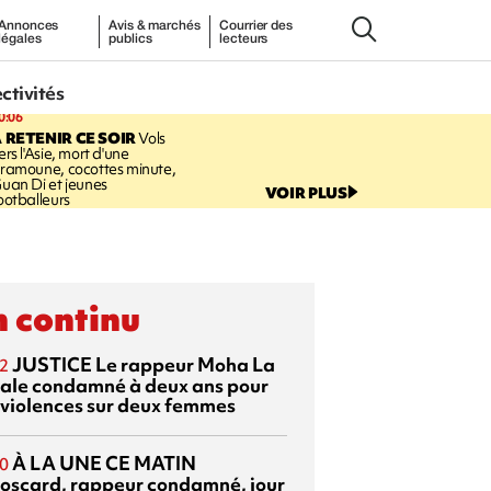
Annonces
Avis & marchés
Courrier des
légales
publics
lecteurs
ectivités
0:06
 RETENIR CE SOIR
Vols
ers l'Asie, mort d'une
ramoune, cocottes minute,
uan Di et jeunes
VOIR PLUS
ootballeurs
 continu
JUSTICE
Le rappeur Moha La
2
ale condamné à deux ans pour
 violences sur deux femmes
À LA UNE CE MATIN
0
oscard, rappeur condamné, jour