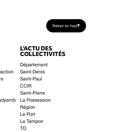
Retour en haut
L’ACTU DES
COLLECTIVITÉS
Département
daction
Saint-Denis
rs
Saint-Paul
CCIR
Saint-Pierre
 gadyamb
La Possession
Région
Le Port
Le Tampon
TO