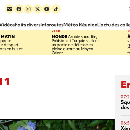
Vidéos
Faits divers
Inforoutes
Météo Réunion
L’actu des coll
21:08
2
E MATIN
MONDE
Arabie saoudite,
À
appeur
Pakistan et Turquie scellent
v
r de sport
un pacte de défense en
g
aris en bus et
pleine guerre au Moyen-
G
Orient
f
11
En
07:2
Squ
des
06:5
Xén