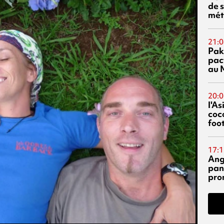
de s
mét
21:0
Pak
pac
au 
20:0
l'A
coc
foo
17:1
Ang
pan
pro