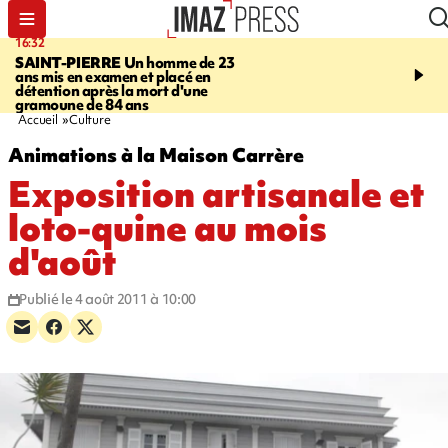
16:32
21:08
SAINT-PIERRE
Un homme de 23
MONDE
Arabie saoudit
ans mis en examen et placé en
et Turquie scellent un p
détention après la mort d'une
défense en pleine guerr
gramoune de 84 ans
Orient
Accueil
Culture
Animations à la Maison Carrère
Exposition artisanale et
loto-quine au mois
d'août
Publié le 4 août 2011 à 10:00