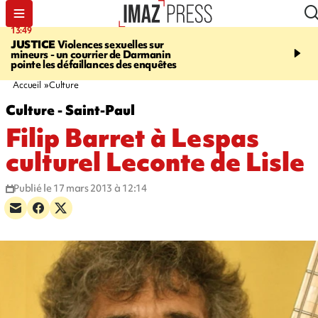
13:49
17:59
JUSTICE
Violences sexuelles sur
INFOROUTE
Marathon 
mineurs - un courrier de Darmanin
Corniche - la route du L
pointe les défaillances des enquêtes
ce dimanche matin dans 
Nord-Ouest
Accueil
Culture
Culture - Saint-Paul
Filip Barret à Lespas
culturel Leconte de Lisle
Publié le 17 mars 2013 à 12:14