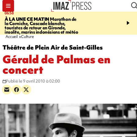
06:58
09:14
À LA UNE CE MATIN
Marathon de
GIRONDE
Retour timid
la Corniche, Cascade blanche,
touristes au Porge, enco
touristes de retour en Gironde,
par le mégafeu
insolite, marins indonésiens et météo
Accueil
Culture
Théâtre de Plein Air de Saint-Gilles
Gérald de Palmas en
concert
Publié le 9 avril 2010 à 02:00