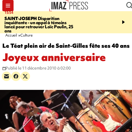
15:54
17:52
SAINT-JOSEPH
Disparition
SAINT-DENIS
Le Barac
inquiétante - un appel à témoins
dimanche pour l'arrivée
lancé pour retrouver Loïc Paulin, 25
cycliste
ans
Accueil
Culture
Le Téat plein air de Saint-Gilles fête ses 40 ans
Joyeux anniversaire
Publié le 11 décembre 2010 à 02:00