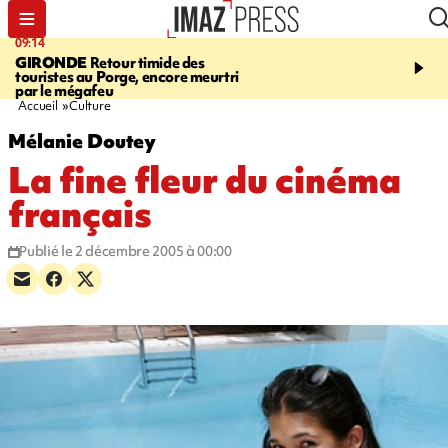
09:14
13:09
GIRONDE
Retour timide des
CONFLIT
Des échanges
touristes au Porge, encore meurtri
font cinq morts en Ukrai
par le mégafeu
Russie
Accueil
Culture
Mélanie Doutey
La fine fleur du cinéma
français
Publié le 2 décembre 2005 à 00:00