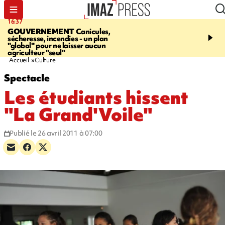
16:37
20:23
GOUVERNEMENT
Canicules,
À RETENIR CE SOIR
H
sécheresse, incendies - un plan
interpellé, coprs retrouv
"global" pour ne laisser aucun
conducteurs, fin de grèv
agriculteur "seul"
maltraités
Accueil
Culture
Spectacle
Les étudiants hissent
"La Grand'Voile"
Publié le 26 avril 2011 à 07:00