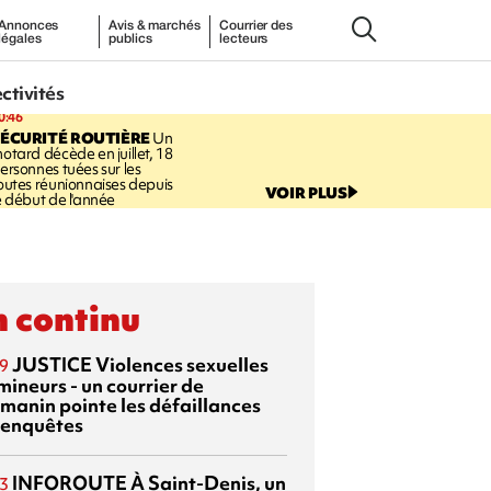
Annonces
Avis & marchés
Courrier des
légales
publics
lecteurs
ectivités
0:46
ÉCURITÉ ROUTIÈRE
Un
otard décède en juillet, 18
ersonnes tuées sur les
outes réunionnaises depuis
VOIR PLUS
e début de l'année
 continu
JUSTICE
Violences sexuelles
9
mineurs - un courrier de
manin pointe les défaillances
 enquêtes
INFOROUTE
À Saint-Denis, un
3