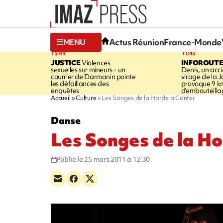
Actus Réunion
France-Monde
MENU
13:49
11:43
JUSTICE
Violences
INFOROUT
sexuelles sur mineurs - un
Denis, un acci
courrier de Darmanin pointe
virage de la 
les défaillances des
provoque 9 k
enquêtes
d'embouteilla
Accueil
Culture
Les Songes de la Horde à Canter
Danse
Les Songes de la Ho
Publié le 25 mars 2011 à 12:30