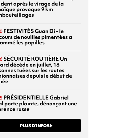
dent après le virage de la
aïque provoque 9 km
mbouteillages
FESTIVITÉS
Guan Di - le
0
cours de nouilles pimentées a
lammé les papilles
SÉCURITÉ ROUTIÈRE
Un
6
ard décède en juillet, 18
sonnes tuées sur les routes
nionnaises depuis le début de
nnée
PRÉSIDENTIELLE
Gabriel
5
al porte plainte, dénonçant une
érence russe
PLUS D’INFOS