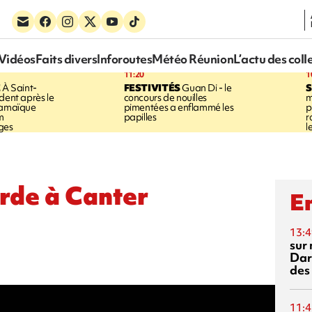
Vidéos
Faits divers
Inforoutes
Météo Réunion
L’actu des coll
11:20
1
E
À Saint-
FESTIVITÉS
Guan Di - le
S
dent après le
concours de nouilles
m
Jamaïque
pimentées a enflammé les
p
m
papilles
r
ges
l
rde à Canter
En
13:4
sur 
Dar
des
11:4