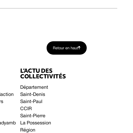
Retour en haut
L’ACTU DES
COLLECTIVITÉS
Département
daction
Saint-Denis
rs
Saint-Paul
CCIR
Saint-Pierre
 gadyamb
La Possession
Région