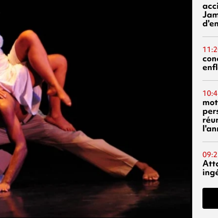
acci
Jam
d'e
11:2
con
enf
10:4
mot
per
réu
l'a
09:2
Att
ing