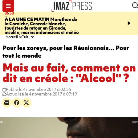
06:58
09:14
À LA UNE CE MATIN
Marathon de
GIRONDE
Retour timid
la Corniche, Cascade blanche,
touristes au Porge, enco
touristes de retour en Gironde,
par le mégafeu
insolite, marins indonésiens et météo
Accueil
Culture
Pour les zoreys, pour les Réunionnais... Pour
tout le monde
Mais au fait, comment on
dit en créole : "Alcool" ?
Publié le 4 novembre 2017 à 02:55
Actualisé le 4 novembre 2017 à 07:19