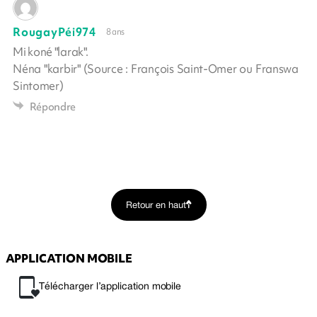
RougayPéi974
8 ans
Mi koné "larak".
Néna "karbir" (Source : François Saint-Omer ou Franswa
Sintomer)
Répondre
Retour en haut
APPLICATION MOBILE
Télécharger l’application mobile