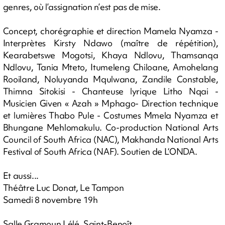
genres, où l’assignation n’est pas de mise.
Concept, chorégraphie et direction Mamela Nyamza -
Interprètes Kirsty Ndawo (maître de répétition),
Kearabetswe Mogotsi, Khaya Ndlovu, Thamsanqa
Ndlovu, Tania Mteto, Itumeleng Chiloane, Amohelang
Rooiland, Noluyanda Mqulwana, Zandile Constable,
Thimna Sitokisi - Chanteuse lyrique Litho Nqai -
Musicien Given « Azah » Mphago- Direction technique
et lumières Thabo Pule - Costumes Mmela Nyamza et
Bhungane Mehlomakulu. Co-production National Arts
Council of South Africa (NAC), Makhanda National Arts
Festival of South Africa (NAF). Soutien de L‘ONDA.
Et aussi...
Théâtre Luc Donat, Le Tampon
Samedi 8 novembre 19h
Salle Gramoun Lélé, Saint-Benoît