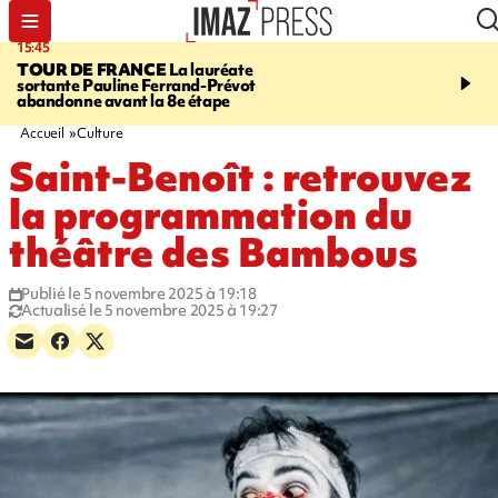
15:45
20:17
TOUR DE FRANCE
La lauréate
À RETENIR CE SOIR
Sé
sortante Pauline Ferrand-Prévot
routière, concours de nou
abandonne avant la 8e étape
du littoral fermée, courr
Darmanin et évacuation
Accueil
Culture
Saint-Benoît : retrouvez
la programmation du
théâtre des Bambous
Publié le 5 novembre 2025 à 19:18
Actualisé le 5 novembre 2025 à 19:27