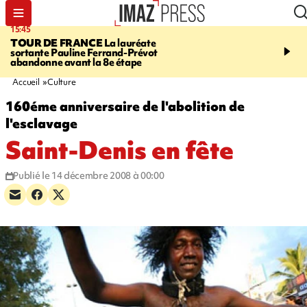
15:45
20:17
TOUR DE FRANCE
La lauréate
À RETENIR CE SOIR
Sé
sortante Pauline Ferrand-Prévot
routière, concours de nou
abandonne avant la 8e étape
du littoral fermée, courr
Darmanin et évacuation
Accueil
Culture
160éme anniversaire de l'abolition de
l'esclavage
Saint-Denis en fête
Publié le 14 décembre 2008 à 00:00