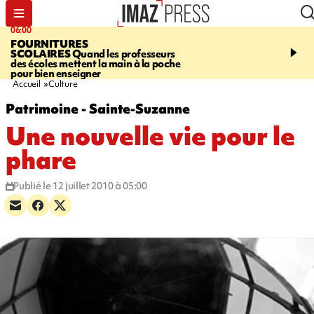
06:00
08:37
FOURNITURES
REQUIN BOULEDOG
SCOLAIRES
Quand les professeurs
APERÇU
La flamme rou
des écoles mettent la main à la poche
maintenue pendant 48 h
pour bien enseigner
l'Étang-Salé
Accueil
Culture
Patrimoine - Sainte-Suzanne
Une nouvelle vie pour le
phare
Publié le 12 juillet 2010 à 05:00