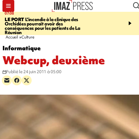
07:08
09:56
LE PORT
L'incendie à la clinique des
VIOLENCES SEXUELL
Orchidées pourrait avoir des
MINEURS
L'association 
conséquences pour les patients de La
judiciaire dénonce une "
Réunion
Darmanin
Accueil
Culture
Informatique
Webcup, deuxième
Publié le 24 juin 2011 à 05:00