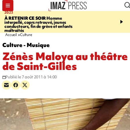
20:23
06:04
À RETENIR CE SOIR
Homme
EMPLOIS
Difficultés d
interpellé, coprs retrouvé, jeunes
à La Réunion - des agric
conducteurs, fin de grève et enfants
envisagent de mettre des
maltraités
étrangers dans les cha
Accueil
Culture
Culture - Musique
Zénès Maloya au théâtre
de Saint-Gilles
Publié le 7 août 2011 à 14:00