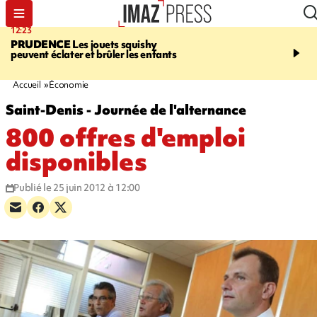
12:23
12:03
PRUDENCE
Les jouets squishy
LE PORT
Top départ de
peuvent éclater et brûler les enfants
commerciales - 160 co
pour 10 jours de bonnes 
Accueil
Économie
Saint-Denis - Journée de l'alternance
800 offres d'emploi
disponibles
Publié le 25 juin 2012 à 12:00