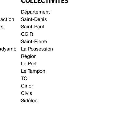
COLLECTIVITÉS
Département
daction
Saint-Denis
rs
Saint-Paul
CCIR
Saint-Pierre
 gadyamb
La Possession
Région
Le Port
Le Tampon
TO
Cinor
Civis
Sidélec