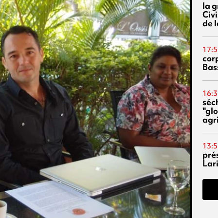
la 
Civi
de l
17:5
corp
Bas
16:3
séc
"glo
agri
13:5
pré
Lari