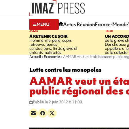
Actus Réunion
France-Monde
MENU
20:23
18:26
À RETENIR CE SOIR
UN ACCORD
Homme interpellé, coprs
de la grève c
retrouvé, jeunes
Derichebourg-
conducteurs, fin de grève et
appelle à une
enfants maltraités
de la collecte
Accueil
Économie
AAMAR veut un établissement public rég
Lutte contre les monopoles
AAMAR veut un éta
public régional des
Publié le 2 juin 2012 à 11:00