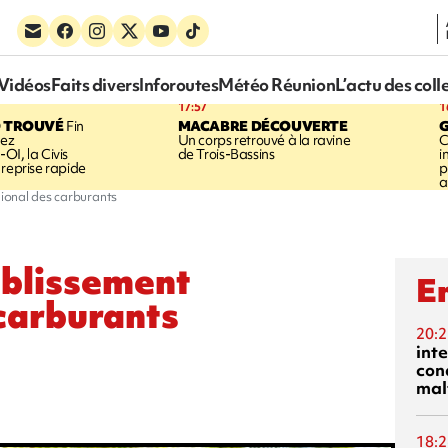
Vidéos
Faits divers
Inforoutes
Météo Réunion
L’actu des coll
17:57
1
 TROUVÉ
Fin
MACABRE DÉCOUVERTE
hez
Un corps retrouvé à la ravine
C
OI, la Civis
de Trois-Bassins
i
 reprise rapide
p
a
ional des carburants
blissement
En
 carburants
20:2
inte
con
mal
18:2