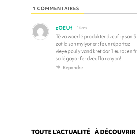
1 COMMENTAIRES
zOEUf
14 ans
Té va woer lé produkter dzeuf : y son 3
zot la son mylyoner : fe un réportaz
vieye poul y vand kret dor 1 euro : en fr
sa lé gayar fer dzeuf la renyon!
Répondre
TOUTE L’ACTUALITÉ
À DÉCOUVRIR