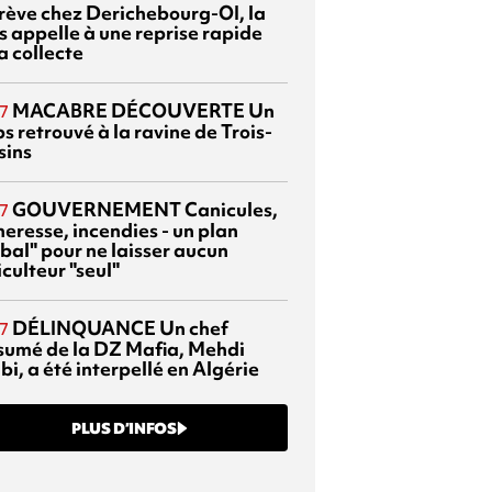
grève chez Derichebourg-OI, la
s appelle à une reprise rapide
a collecte
MACABRE DÉCOUVERTE
Un
7
s retrouvé à la ravine de Trois-
sins
GOUVERNEMENT
Canicules,
7
heresse, incendies - un plan
bal" pour ne laisser aucun
culteur "seul"
DÉLINQUANCE
Un chef
7
sumé de la DZ Mafia, Mehdi
bi, a été interpellé en Algérie
PLUS D’INFOS