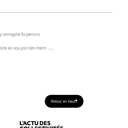
 y zoragniz la penury
ans sa vau pa rien mem ......
Retour en haut
L’ACTU DES