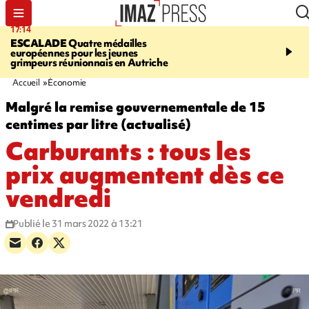
17:14
20:46
ESCALADE
Quatre médailles
À RETENIR CE SOIR
M
européennes pour les jeunes
rencontre Stop VIF, req
grimpeurs réunionnais en Autriche
bouledogue, grimpeurs p
contrôles routiers
Accueil
Économie
Malgré la remise gouvernementale de 15
centimes par litre (actualisé)
Carburants : tous les
prix augmentent dès ce
vendredi
Publié le 31 mars 2022 à 13:21