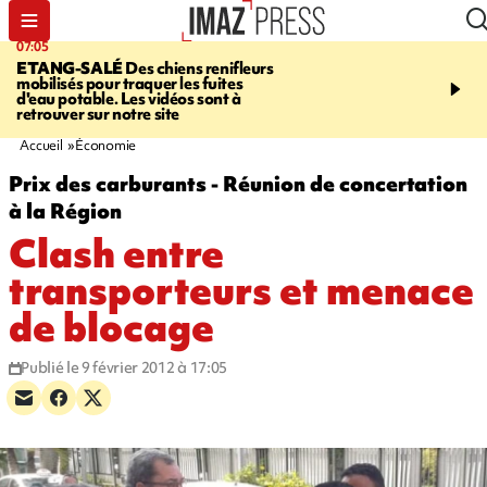
07:05
09:53
ETANG-SALÉ
Des chiens renifleurs
UN ÉTÉ
mobilisés pour traquer les fuites
CATASTROPHIQUE
Ca
d'eau potable. Les vidéos sont à
sécheresse, incendies - 
retrouver sur notre site
"global" pour ne laisser
agriculteur "seul"
Accueil
Économie
Prix des carburants - Réunion de concertation
à la Région
Clash entre
transporteurs et menace
de blocage
Publié le 9 février 2012 à 17:05