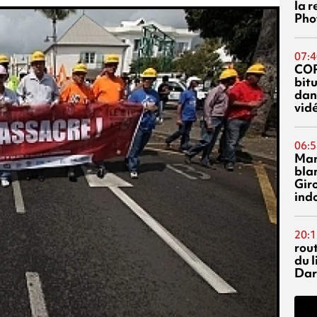
la 
Phot
07:4
CO
bitu
dans
vidé
06:5
Mar
blan
Giro
ind
20:1
rout
du l
Dar