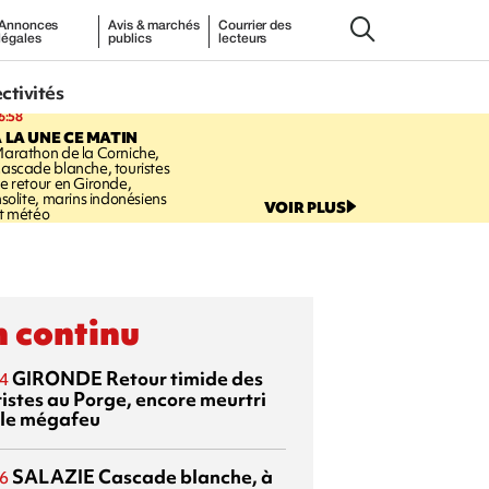
Annonces
Avis & marchés
Courrier des
légales
publics
lecteurs
ectivités
6:58
 LA UNE CE MATIN
arathon de la Corniche,
ascade blanche, touristes
e retour en Gironde,
nsolite, marins indonésiens
VOIR PLUS
t météo
 continu
GIRONDE
Retour timide des
4
ristes au Porge, encore meurtri
 le mégafeu
SALAZIE
Cascade blanche, à
6