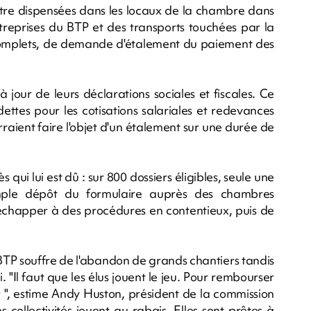
être dispensées dans les locaux de la chambre dans
 entreprises du BTP et des transports touchées par la
complets, de demande d'étalement du paiement des
à jour de leurs déclarations sociales et fiscales. Ce
 dettes pour les cotisations salariales et redevances
aient faire l'objet d'un étalement sur une durée de
s qui lui est dû : sur 800 dossiers éligibles, seule une
imple dépôt du formulaire auprès des chambres
'échapper à des procédures en contentieux, puis de
u BTP souffre de l'abandon de grands chantiers tandis
"Il faut que les élus jouent le jeu. Pour rembourser
ler ", estime Andy Huston, président de la commission
collectivités jouent au rabais. Elles sont prêtes à