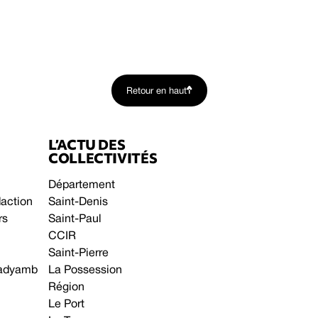
Retour en haut
L’ACTU DES
COLLECTIVITÉS
Département
daction
Saint-Denis
rs
Saint-Paul
CCIR
Saint-Pierre
 gadyamb
La Possession
Région
Le Port