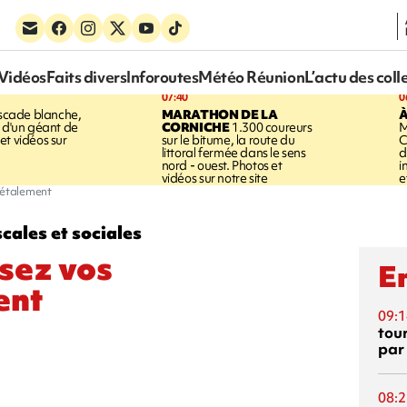
Vidéos
Faits divers
Inforoutes
Météo Réunion
L’actu des coll
07:40
0
cade blanche,
MARATHON DE LA
À
e d'un géant de
CORNICHE
1.300 coureurs
M
et vidéos sur
sur le bitume, la route du
C
littoral fermée dans le sens
d
nord - ouest. Photos et
i
vidéos sur notre site
e
'étalement
scales et sociales
sez vos
En
ent
09:1
tou
par
08:2