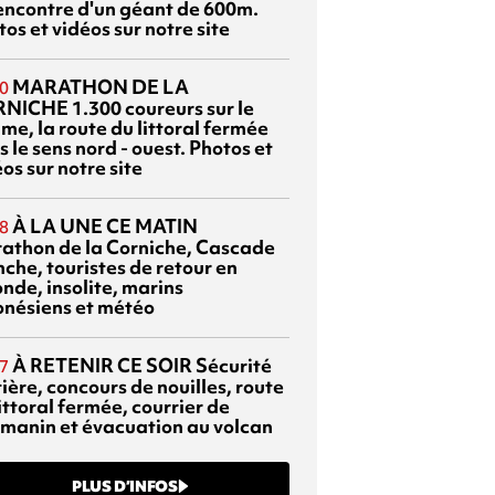
rencontre d'un géant de 600m.
os et vidéos sur notre site
MARATHON DE LA
0
RNICHE
1.300 coureurs sur le
me, la route du littoral fermée
 le sens nord - ouest. Photos et
os sur notre site
À LA UNE CE MATIN
8
athon de la Corniche, Cascade
che, touristes de retour en
nde, insolite, marins
onésiens et météo
À RETENIR CE SOIR
Sécurité
7
ière, concours de nouilles, route
ittoral fermée, courrier de
manin et évacuation au volcan
PLUS D’INFOS