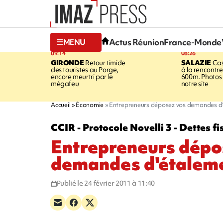
Actus Réunion
France-Monde
MENU
09:14
08:26
GIRONDE
Retour timide
SALAZIE
Cas
des touristes au Porge,
à la rencontr
encore meurtri par le
600m. Photos 
mégafeu
notre site
Accueil
Économie
Entrepreneurs déposez vos demandes d
CCIR - Protocole Novelli 3 - Dettes fi
Entrepreneurs dépo
demandes d'étalem
Publié le 24 février 2011 à 11:40