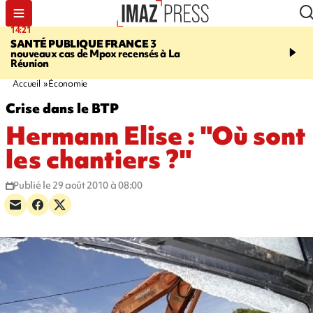
14:21
15:45
SANTÉ PUBLIQUE FRANCE
3
RESTAURANTS, BAR
nouveaux cas de Mpox recensés à La
dix établissements ont fa
Réunion
d'une suspension tempo
d'activité
Accueil
Économie
Crise dans le BTP
Hermann Elise : "Où sont
les chantiers ?"
Publié le 29 août 2010 à 08:00