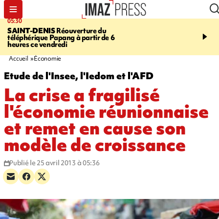
05:30
07:00
SAINT-DENIS
Réouverture du
LA MÉTÉO DAPRÉ M
téléphérique Papang à partir de 6
ROSINA
Un vendredi so
heures ce vendredi
Accueil
Économie
Etude de l'Insee, l'Iedom et l'AFD
La crise a fragilisé
l'économie réunionnaise
et remet en cause son
modèle de croissance
Publié le 25 avril 2013 à 05:36