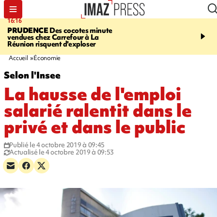
16:16
20:06
PRUDENCE
Des cocotes minute
À RETENIR CE SOIR
Vo
vendues chez Carrefour à La
l'Asie, mort d'une gram
Réunion risquent d'exploser
cocottes minute, Guan D
footballeurs
Accueil
Économie
Selon l'Insee
La hausse de l'emploi
salarié ralentit dans le
privé et dans le public
Publié le 4 octobre 2019 à 09:45
Actualisé le 4 octobre 2019 à 09:53