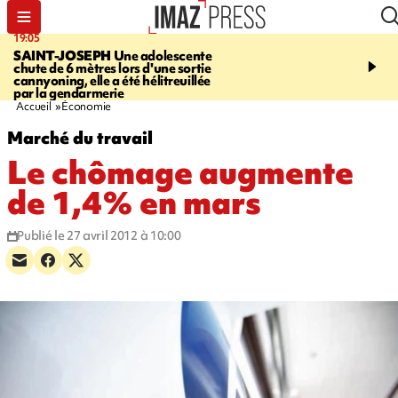
19:05
20:44
SAINT-JOSEPH
Une adolescente
À RETENIR CE SOIR
G
chute de 6 mètres lors d'une sortie
rouée de coups, cycliste,
cannyoning, elle a été hélitreuillée
personne disparue et c
par la gendarmerie
para-natation
Accueil
Économie
Marché du travail
Le chômage augmente
de 1,4% en mars
Publié le 27 avril 2012 à 10:00