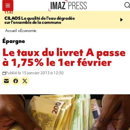
11:43
12:20
CILAOS
La qualité de l’eau dégradée
THAÏLANDE
Un adoles
sur l’ensemble de la commune
grands-parents puis six
dans son lycée
Accueil
Économie
Épargne
Le taux du livret A passe
à 1,75% le 1er février
Publié le 15 janvier 2013 à 12:30