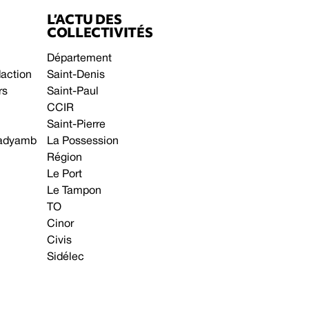
L’ACTU DES
COLLECTIVITÉS
Département
daction
Saint-Denis
rs
Saint-Paul
CCIR
Saint-Pierre
 gadyamb
La Possession
Région
Le Port
Le Tampon
TO
Cinor
Civis
Sidélec