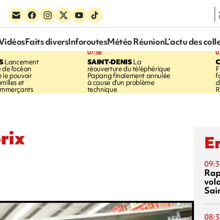
Vidéos
Faits divers
Inforoutes
Météo Réunion
L’actu des coll
07:58
0
S
Lancement
SAINT-DENIS
La
 de l'océan
réouverture du téléphérique
F
 le pouvoir
Papang finalement annulée
f
milles et
à cause d'un problème
d
commerçants
technique
R
rix
En
09:3
Rap
vol
Sai
08:3