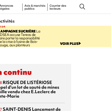
Annonces
Avis & marchés
Courrier des
légales
publics
lecteurs
ectivités
7:54
CAMPAGNE SUCRIÈRE
La
DSEA accuse Tereos de
aire porter la responsabilité
e la crise à l'usine de Bois-
VOIR PLUS
ouge, aux planteurs
 continu
RISQUE DE LISTÉRIOSE
8
pel d'un lot de sauté de mines
aille vendu chez E.Leclerc de
nte-Marie
SAINT-DENIS
Lancement de
7