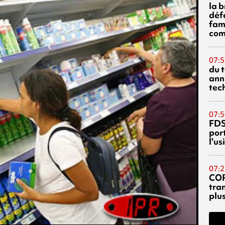
la 
déf
fami
com
07:5
du 
ann
tec
07:5
FDS
port
l'u
07:2
CO
tra
plu