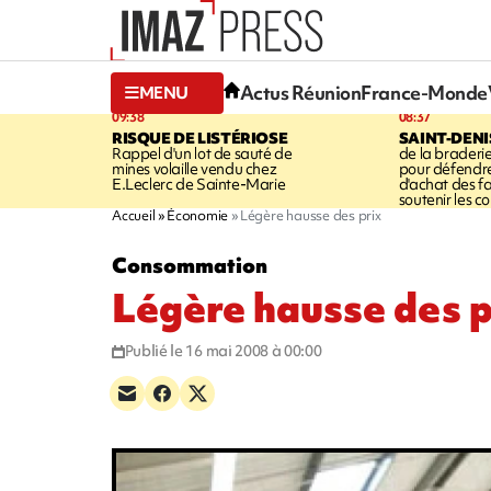
Actus Réunion
France-Monde
MENU
09:38
08:37
RISQUE DE LISTÉRIOSE
SAINT-DENI
Rappel d'un lot de sauté de
de la braderie
mines volaille vendu chez
pour défendre
E.Leclerc de Sainte-Marie
d'achat des fa
soutenir les 
Accueil
Économie
Légère hausse des prix
Consommation
Légère hausse des p
Publié le 16 mai 2008 à 00:00