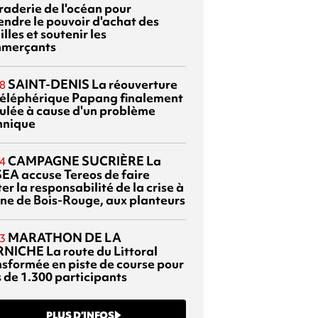
braderie de l'océan pour
endre le pouvoir d'achat des
lles et soutenir les
merçants
SAINT-DENIS
La réouverture
8
téléphérique Papang finalement
ulée à cause d'un problème
hnique
CAMPAGNE SUCRIÈRE
La
4
EA accuse Tereos de faire
er la responsabilité de la crise à
sine de Bois-Rouge, aux planteurs
MARATHON DE LA
3
RNICHE
La route du Littoral
nsformée en piste de course pour
s de 1.300 participants
PLUS D’INFOS