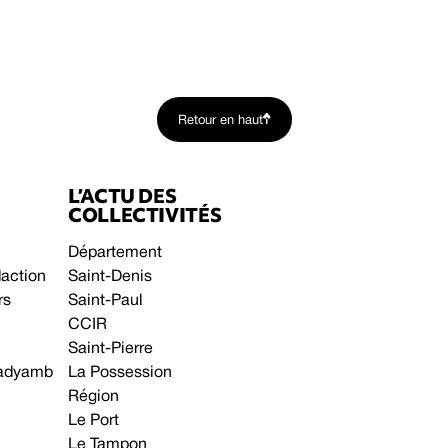
Retour en haut
L’ACTU DES
COLLECTIVITÉS
Département
daction
Saint-Denis
rs
Saint-Paul
CCIR
Saint-Pierre
 gadyamb
La Possession
Région
Le Port
Le Tampon