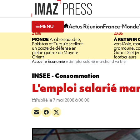
Actus Réunion
France-Monde
MENU
21:08
20:06
MONDE
Arabie saoudite,
À RETENIR 
Pakistan et Turquie scellent
vers l'Asie, mo
un pacte de défense en
gramoune, co
pleine guerre au Moyen-
Guan Di et je
Orient
footballeurs
Accueil
Économie
L'emploi salarié marchand va bien
INSEE - Consommation
L'emploi salarié ma
Publié le 7 mai 2008 à 00:00