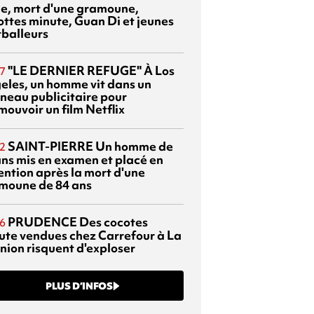
sie, mort d'une gramoune,
ottes minute, Guan Di et jeunes
tballeurs
"LE DERNIER REFUGE"
À Los
7
eles, un homme vit dans un
neau publicitaire pour
mouvoir un film Netflix
SAINT-PIERRE
Un homme de
2
ans mis en examen et placé en
ention après la mort d'une
moune de 84 ans
PRUDENCE
Des cocotes
6
ute vendues chez Carrefour à La
nion risquent d'exploser
PLUS D’INFOS