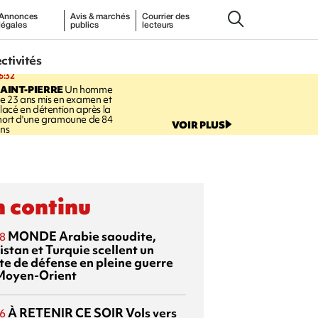
Annonces
Avis & marchés
Courrier des
légales
publics
lecteurs
ectivités
6:32
AINT-PIERRE
Un homme
e 23 ans mis en examen et
lacé en détention après la
ort d'une gramoune de 84
VOIR PLUS
ns
 continu
MONDE
Arabie saoudite,
8
istan et Turquie scellent un
te de défense en pleine guerre
Moyen-Orient
À RETENIR CE SOIR
Vols vers
6