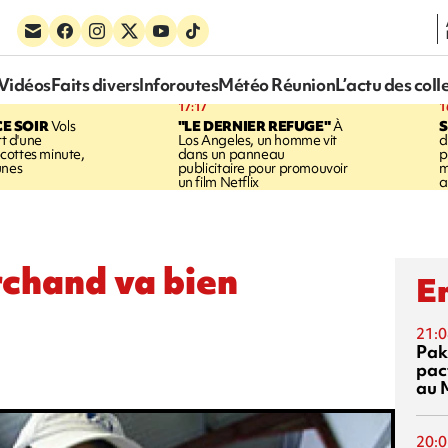
Vidéos
Faits divers
Inforoutes
Météo Réunion
L’actu des coll
17:17
1
CE SOIR
Vols
"LE DERNIER REFUGE"
À
S
rt d'une
Los Angeles, un homme vit
d
cottes minute,
dans un panneau
p
unes
publicitaire pour promouvoir
m
un film Netflix
a
rchand va bien
En
21:0
Pak
pac
au 
20:0