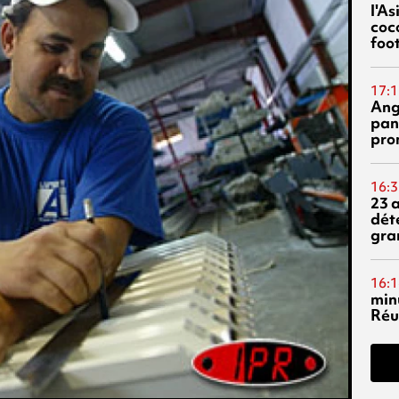
l'A
coc
foo
17:1
Ang
pan
pro
16:3
23 
dét
gra
16:1
min
Réu