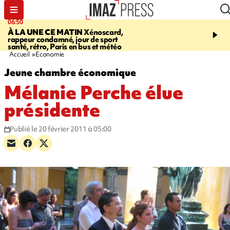
06:50
08:53
À LA UNE CE MATIN
Xénoscard,
SAINT-PAUL
Jour de S
rappeur condamné, jour de sport
2026 - bouger, s’informe
santé, rétro, Paris en bus et météo
soin de sa santé
Accueil
Économie
Jeune chambre économique
Mélanie Perche élue
présidente
Publié le 20 février 2011 à 05:00