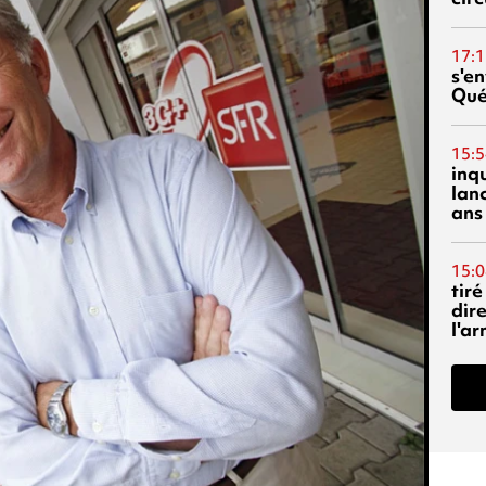
17:1
s'en
Qué
15:5
inq
lanc
ans
15:0
tiré
dir
l'a