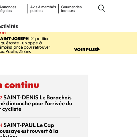
Annonces
Avis & marchés
Courrier des
légales
publics
lecteurs
ectivités
5:54
AINT-JOSEPH
Disparition
nquiétante - un appel à
émoins lancé pour retrouver
VOIR PLUS
oïc Paulin, 25 ans
 continu
SAINT-DENIS
Le Barachois
2
mé dimanche pour l'arrivée du
 cycliste
SAINT-PAUL
Le Cap
4
oussaye est rouvert à la
ulation