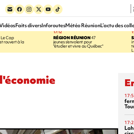
Vidéos
Faits divers
Inforoutes
Météo Réunion
L’actu des coll
17:12
1
Le Cap
RÉGION RÉUNION
47
S
t rouvert à la
jeunes s'envolent pour
i
"étudier et vivre au Québec"
t
L
 d'économie
En
17:5
fer
Tour
17:2
Lah
circ