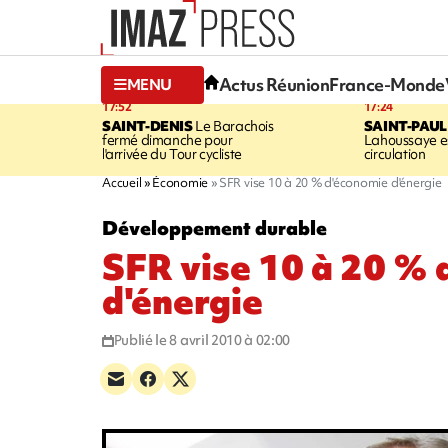
Actus Réunion
France-Monde
MENU
17:52
17:24
SAINT-DENIS
Le Barachois
SAINT-PAUL
fermé dimanche pour
Lahoussaye es
l'arrivée du Tour cycliste
circulation
Accueil
Économie
SFR vise 10 à 20 % d'économie d'énergie
Développement durable
SFR vise 10 à 20 %
d'énergie
Publié le 8 avril 2010 à 02:00