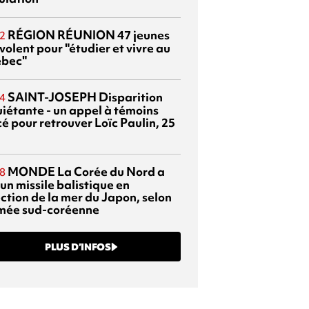
RÉGION RÉUNION
47 jeunes
2
volent pour "étudier et vivre au
bec"
SAINT-JOSEPH
Disparition
4
uiétante - un appel à témoins
é pour retrouver Loïc Paulin, 25
MONDE
La Corée du Nord a
8
 un missile balistique en
ection de la mer du Japon, selon
rmée sud-coréenne
PLUS D’INFOS