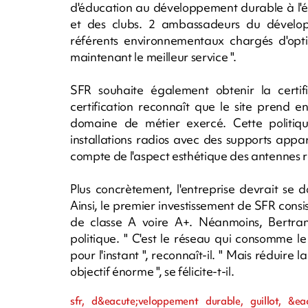
d'éducation au développement durable à l'ég
et des clubs. 2 ambassadeurs du dévelo
référents environnementaux chargés d'optim
maintenant le meilleur service ".
SFR souhaite également obtenir la certif
certification reconnaît que le site prend 
domaine de métier exercé. Cette politiqu
installations radios avec des supports appa
compte de l'aspect esthétique des antennes re
Plus concrètement, l'entreprise devrait se 
Ainsi, le premier investissement de SFR cons
de classe A voire A+. Néanmoins, Bertrand
politique. " C'est le réseau qui consomme l
pour l'instant ", reconnaît-il. " Mais réduir
objectif énorme ", se félicite-t-il.
sfr, d&eacute;veloppement durable, guillot, &ea