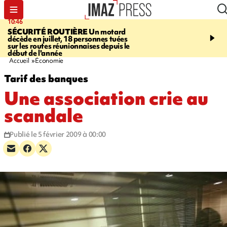
10:46
13:49
SÉCURITÉ ROUTIÈRE
Un motard
JUSTICE
Violences sexu
décède en juillet, 18 personnes tuées
mineurs - un courrier d
sur les routes réunionnaises depuis le
pointe les défaillances 
début de l'année
Accueil
Économie
Tarif des banques
Une association crie au
scandale
Publié le 5 février 2009 à 00:00