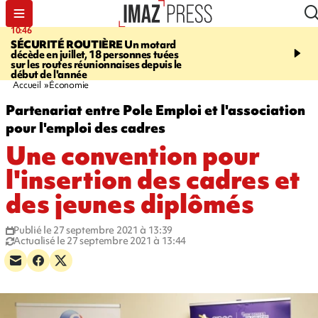
10:46
13:49
SÉCURITÉ ROUTIÈRE
Un motard
JUSTICE
Violences sexu
décède en juillet, 18 personnes tuées
mineurs - un courrier d
sur les routes réunionnaises depuis le
pointe les défaillances 
début de l'année
Accueil
Économie
Partenariat entre Pole Emploi et l'association
pour l'emploi des cadres
Une convention pour
l'insertion des cadres et
des jeunes diplômés
Publié le 27 septembre 2021 à 13:39
Actualisé le 27 septembre 2021 à 13:44