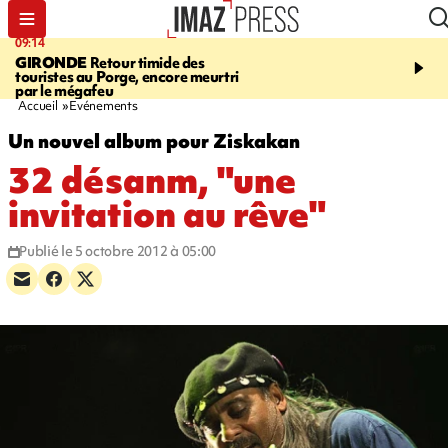
09:14
13:09
GIRONDE
Retour timide des
CONFLIT
Des échanges
touristes au Porge, encore meurtri
font cinq morts en Ukrai
par le mégafeu
Russie
Accueil
Evénements
Un nouvel album pour Ziskakan
32 désanm, "une
invitation au rêve"
Publié le 5 octobre 2012 à 05:00